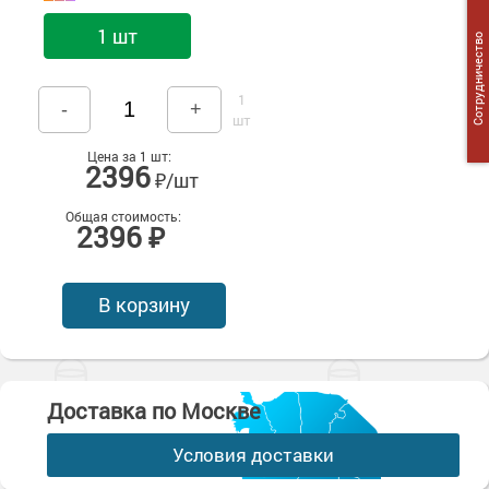
Сопутствующие товары
Морозостойкие краски для металла
1 шт
Сотрудничество
Морозостойкие краски для фасада
Сопутствующие товары
1
-
+
шт
Цена за 1 шт:
2396
₽/шт
Общая стоимость:
2396 ₽
В корзину
Доставка по Москве
Условия доставки