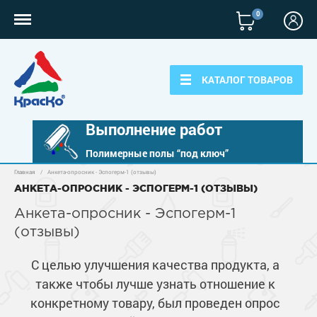
0
КАТАЛОГ ТОВАРОВ
Выполнение работ
Полимерные полы “под ключ”
Главная
/
Анкета-опросник - Эспогерм-1 (отзывы)
Полимерные наливные полы
АНКЕТА-ОПРОСНИК - ЭСПОГЕРМ-1 (ОТЗЫВЫ)
Полиуретановые полы
Анкета-опросник - Эспогерм-1
Для бетонных полов
(отзывы)
Эпоксидные полы
Полиуретановые полы
Для металла
Водно-эпоксидные наливные полы
С целью улучшения качества продукта, а
Эпоксидные полы
Эпоксидный ровнитель бетона
Грунт-эмали по металлу
также чтобы лучше узнать отношение к
Для фасадов
Краски для бетона
Грунтовки
конкретному товару, был проведен опрос
Защита в один слой
Пропитки для бетона
Краски для фасадов