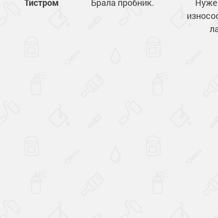
Тистром
Брала пробник.
Нуже
износо
ла