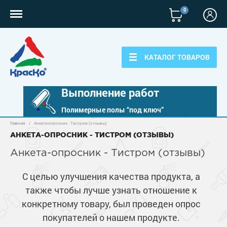
0
КАТАЛОГ ТОВАРОВ
Выполнение работ
Полимерные полы “под ключ”
Главная
/
Анкета-опросник - Тистром (отзывы)
Полимерные наливные полы
АНКЕТА-ОПРОСНИК - ТИСТРОМ (ОТЗЫВЫ)
Полиуретановые полы
Анкета-опросник - Тистром (отзывы)
Для бетонных полов
Эпоксидные полы
Полиуретановые полы
С целью улучшения качества продукта, а
Для металла
Водно-эпоксидные наливные полы
также чтобы лучше узнать отношение к
Эпоксидные полы
Эпоксидный ровнитель бетона
Грунт-эмали по металлу
конкретному товару, был проведен опрос
Для фасадов
Краски для бетона
Грунтовки
Защита в один слой
покупателей о нашем продукте.
Пропитки для бетона
Краски для фасадов