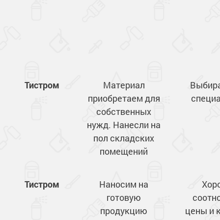
Сопутствующие товары
Морозостойкие краски для металла
Морозостойкие краски для фасада
Сопутствующие товары
Тистром
Материал
Выбира
приобретаем для
специа
собственных
нужд. Нанесли на
пол складских
помещений
Тистром
Наносим на
Хор
готовую
соотн
продукцию
цены и 