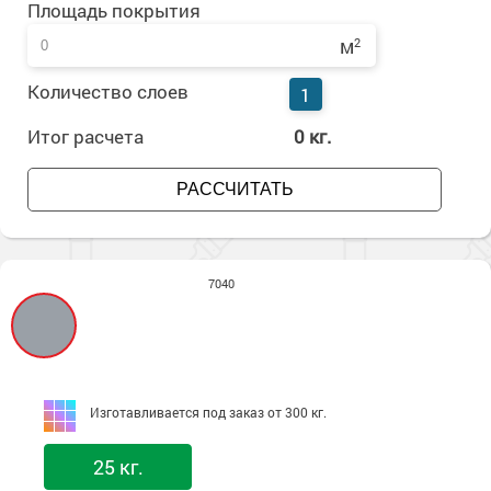
Площадь покрытия
Сопутствующие товары
Морозостойкие краски для металла
м
2
Морозостойкие краски для фасада
Сопутствующие товары
Количество слоев
1
Итог расчета
0
кг.
РАССЧИТАТЬ
7040
Изготавливается под заказ от 300 кг.
25 кг.