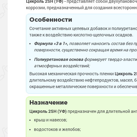
Цикроль 2SH (УФ) -
представляет собой двухупаково
коррозии, предназначенный для создания всесторон
Особенности
Сочетание активных целевых добавок и полиуретано
также к воздействию кислотно-щелочных осадков.
Формула «3 в 1»,
позволяет наносить состав без п
поверхности, существенно сокращая время на пров
Полиуретановая основа
формирует твердо-эласти
атмосферных воздействий;
Высокая механическая прочность пленки
Цикроль 2
длительному воздействию нефтепродуктов, масел, бе
окрашенные металлические поверхности и обеспечи
Назначение
Цикроль 2SH (УФ)
предназначен для длительной ан
крыш и навесов;
водостоков и желобов;