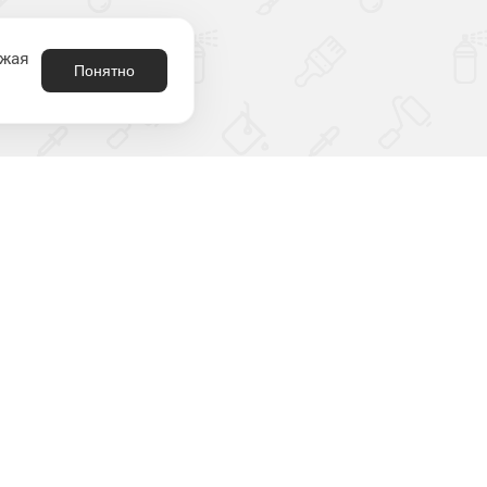
лжая
Понятно
8 (800) 301-21-80
родукция
аталог
2212180@krasko.ru
ыбрать цвет
пн-пт: 09:00-18:00
онтрафакт
спытания