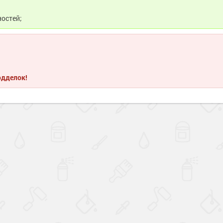
ностей;
одделок!