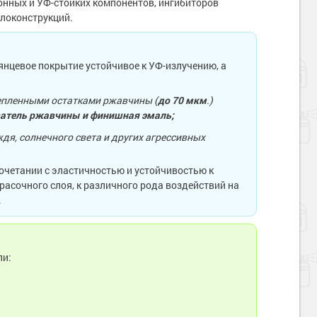
нных и УФ-стойких компонентов, ингибиторов
локонструкций.
нцевое покрытие устойчивое к УФ-излучению, а
цепленными остатками ржавчины (
до 70 мкм
.)
ватель ржавчины и финишная эмаль;
, солнечного света и других агрессивных
очетании с эластичностью и устойчивостью к
расочного слоя, к различного рода воздействий на
.
ли: