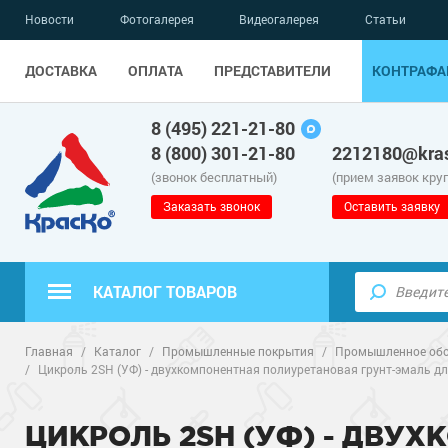
Новости
Фотогалерея
Видеогалерея
Статьи
ДОСТАВКА
ОПЛАТА
ПРЕДСТАВИТЕЛИ
КОНТРАФА
8 (495) 221-21-80
8 (800) 301-21-80
2212180@kras
(звонок бесплатный)
(прием заявок кру
Заказать звонок
Оставить заявку
КАТАЛОГ ТОВАРОВ
Полиуретанов
Полимерные наливные полы
Главная
/
Каталог
/
Промышленные покрытия
/
Промышленное обо
/
Цикроль 2SH (УФ) - двухкомпонентная полиуретановая грунт-эмаль дл
Эпоксидные п
Полиуретанов
Для бетонных полов
ЦИКРОЛЬ 2SH (УФ) - ДВУ
Водно-эпокси
Эпоксидные п
Грунт-эмали п
Для металла