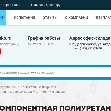
Вопрос-ответ
Написать директору
КТ
ИСПЫТАНИЯ
ОТЗЫВЫ
О КОМПАНИИ
БЕСПЛА
ko.ru
График работы
Адрес офис-склада
глосуточный)
пн-пт: 09:00 - 18:00
г. Дзержинский, ул. Акад
тел. (495) 221-21-80
ые полы
рудование
/
Тонкослойные покрытия
я оцинкованных крыш «3 в 1» (полуглянцевая)
олы
ые полы
ХКОМПОНЕНТНАЯ ПОЛИУРЕТАН
дные наливные
олы
о металлу