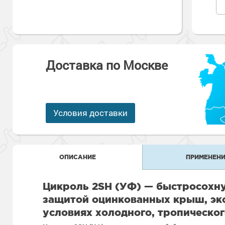
Антикоррозионная защита
Промышленны
металлоконст
Сопутствующи
Алюминиевые 
Морозостойкие
Морозостойкие краски
бетонных пол
Промышленное
Сопутствующи
Морозостойкие
Доставка по Москве
Промышленны
металла
покрытия для 
Морозостойкие
Промышленны
фасада
Условия доставки
Сопутствующи
Сопутствующи
ОПИСАНИЕ
ПРИМЕНЕНИ
Цикроль 2SH (УФ) — быстросохну
защитой оцинкованных крыш, эк
условиях холодного, тропическог