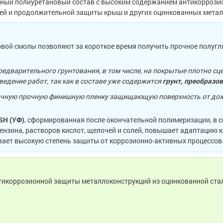
чный полиуретановый состав с высоким содержанием антикоррозио
ней и продолжительной защиты крыш и других оцинкованных метал
вой смолы позволяют за короткое время получить прочное полугля
редварительного грунтования, в том числе, на покрытые плотно с
едение работ, так как в составе уже содержится
грунт, преобразо
чную прочную финишную пленку защищающую поверхность от дождя
SH (УФ)
, сформированная после окончательной полимеризации, в с
нзина, растворов кислот, щелочей и солей, повышает адаптацию к
вает высокую степень защиты от коррозионно-активных процессов
тикоррозионной защиты металлоконструкций из оцинкованной ста