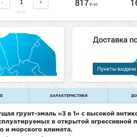
817
1
-
+
е
₽/кг.
рукции
20 кг.
е товары
краски
 краски для
ов
 оборудование
е товары
 краски для
Доставка п
е ремонтные
металла
 краски для
е стены
Пункты выдачи
е товары
е товары
Е
ХАРАКТЕРИСТИКИ
ДО
щая грунт-эмаль «3 в 1» с высокой анти
сплуатируемых в открытой агрессивной 
о и морского климата.