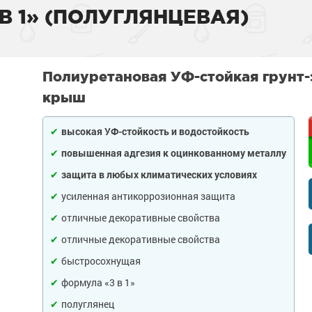
 1» (ПОЛУГЛЯНЦЕВАЯ)
тона
 слой
садов
внитель бетона
бетона
енного металла
 фасадов
еву
Полиуретановая УФ-стойкая грунт-
крыш
на
 грунт-краски
ля дерева
рыш
высокая УФ-стойкость и водостойкость
ски
 краски
а древесины
 крыш
н и потолков
повышенная адгезия к оцинкованному металлу
 бетона
еталла
изоляция
септики
я
ссейна
защита в любых климатических условиях
усиленная антикоррозионная защита
рунт-эмали
ор
е товары
е товары
 для бассейна
ромышленных
отличные декоративные свойства
 пола
краски
я
е товары
отличные декоративные свойства
и для
 стен
быстросохнущая
 бетона
аски
е товары
обетонных
формула «3 в 1»
е товары
елей
е товары
полуглянец