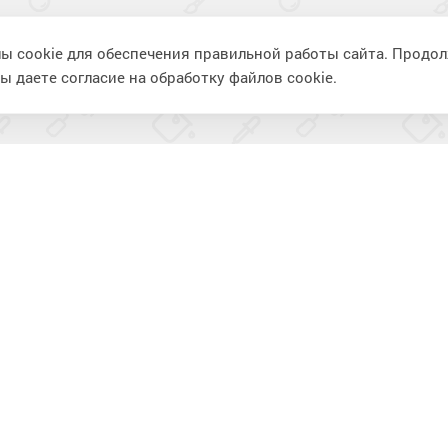
ы cookie для обеспечения правильной работы сайта. Продо
ы даете согласие на обработку файлов cookie.
ия
Информация
П
Фотогалерея
К
Видеогалерея
В
Статьи
К
Вопрос-ответ
И
Доставка и оплата