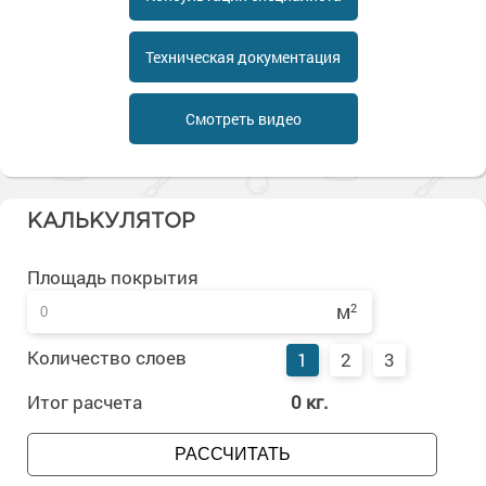
Сопутствующие товары
Морозостойкие краски для металла
Морозостойкие краски для фасада
Техническая документация
Сопутствующие товары
Смотреть видео
КАЛЬКУЛЯТОР
Площадь покрытия
м
2
Количество слоев
1
2
3
Итог расчета
0
кг.
РАССЧИТАТЬ