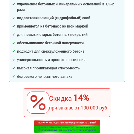
Ингибиторы коррозии
упрочнение бетонных и минеральных оснований в 1,5-2
Сопутствующие товары
раза
Пищевая промышленность
Растворители и разбавители для металла
Жидкая теплоизоляция
водоотталкивающий (гидрофобный) слой
Нефтегазовая промышленность
Шпатлевки для металла
Для металла
применяется на бетонах с низкой маркой
Экологичные материалы
Сопутствующие товары
Сопутствующие товары
для новых и старых бетонных покрытий
Для фасада
Для бетонных полов
Антистатические покрытия
обеспыливание бетонной поверхности
Сопутствующие товары
Для металла
подходит для свежеуложенного бетона
Для бетона
Промышленные покрытия
Для фасада
универсальность и простота нанесения
Сопутствующие товары
высокая проникающая способность
Для дерева
Промышленные полы
Холодное цинкование
без резкого неприятного запаха
Для интерьеров
Ремонт промышленных полов
Грунтовки для холодного цинкования
Молотковые эмали
Сопутствующие товары
Защита железобетонных конструкций
Сопутствующие товары
14%
Скидка
Промышленные металлоконструкции
Для металла
Антикоррозионная защита
при заказе от 100 000 руб
Промышленное оборудование
Сопутствующие товары
Толстослойные грунт-эмали
Морозостойкие краски
Промышленные ремонтные покрытия для металла
Алюминиевые краски
Промышленные стены
Морозостойкие краски для бетонных полов
Сопутствующие товары