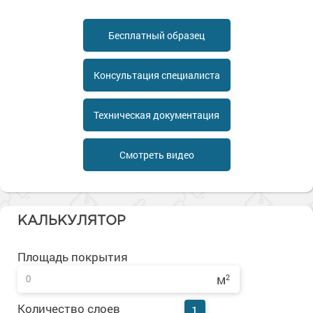
Сопутствующие товары
Морозостойкие краски для металла
Морозостойкие краски для фасада
Бесплатный образец
Сопутствующие товары
Консультация специалиста
Техническая документация
Смотреть видео
КАЛЬКУЛЯТОР
Площадь покрытия
м
2
Количество слоев
1